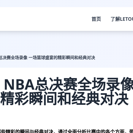
首页
了解
LETO
A总决赛全场录像 一场篮球盛宴的精彩瞬间和经典对决
 NBA总决赛全场录像
精彩瞬间和经典对决
那些精彩的瞬间与经典对决，通过全面分析比赛中的各个方面，