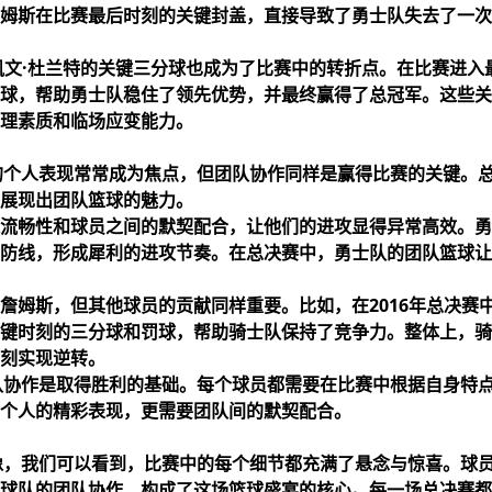
姆斯在比赛最后时刻的关键封盖，直接导致了勇士队失去了一次
，凯文·杜兰特的关键三分球也成为了比赛中的转折点。在比赛进
球，帮助勇士队稳住了领先优势，并最终赢得了总冠军。这些关
理素质和临场应变能力。
的个人表现常常成为焦点，但团队协作同样是赢得比赛的关键。
展现出团队篮球的魅力。
流畅性和球员之间的默契配合，让他们的进攻显得异常高效。勇
防线，形成犀利的进攻节奏。在总决赛中，勇士队的团队篮球让
詹姆斯，但其他球员的贡献同样重要。比如，在2016年总决赛
键时刻的三分球和罚球，帮助骑士队保持了竞争力。整体上，骑
刻实现逆转。
队协作是取得胜利的基础。每个球员都需要在比赛中根据自身特
个人的精彩表现，更需要团队间的默契配合。
像，我们可以看到，比赛中的每个细节都充满了悬念与惊喜。球
球队的团队协作，构成了这场篮球盛宴的核心。每一场总决赛都