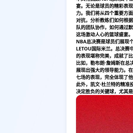
宴。无论是球员的精彩表现
力。我们将从四个重要方面
对抗，分析教练们如何根据
队的团队协作，如何通过默
这场激动人心的篮球盛宴。
NBA总决赛是球员们展现
LETOU国际米兰
。总决赛
的表现堪称完美，成就了比
比如，勒布朗·詹姆斯在总
展现出强大的领导能力。在
七场的表现，完全体现了他
此外，凯文·杜兰特的精准
决定胜负的关键球，尤其是