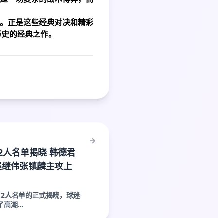
。正是这些经典对决和精彩
历史的经典之作。
2人名单揭晓 韩德君
赵继伟张镇麟主攻上
12人名单的正式揭晓，球迷
高潮...