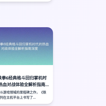
P铁拳6经典格斗回归掌机时
热血对战体验全解析指南
斗游戏领域的里程碑之作，《铁
列在主机平台上书写了...