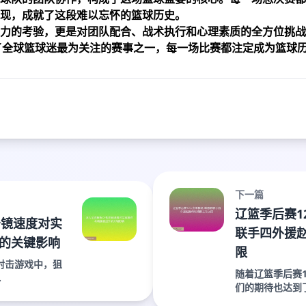
现，成就了这段难以忘怀的篮球历史。
力的考验，更是对团队配合、战术执行和心理素质的全方位挑战
了全球篮球迷最为关注的赛事之一，每一场比赛都注定成为篮球
下一篇
辽篮季后赛1
击镜速度对实
联手四外援
的关键影响
限
射击游戏中，狙
随着辽篮季后赛
.
们的期待也达到了