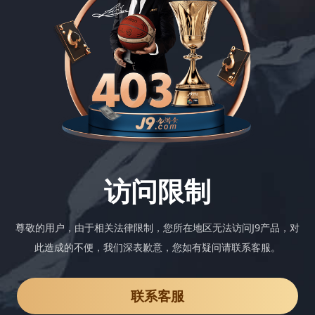
访问限制
尊敬的用户，由于相关法律限制，您所在地区无法访问J9产品，对
此造成的不便，我们深表歉意，您如有疑问请联系客服。
联系客服