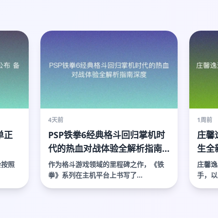
4天前
1周前
单正
PSP铁拳6经典格斗回归掌机时
庄馨
代的热血对战体验全解析指南
生全
深度
会按照
作为格斗游戏领域的里程碑之作，《铁
庄馨逸
拳》系列在主机平台上书写了...
手，以