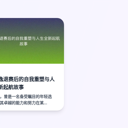
逸退赛后的自我重塑与人
新起航故事
，曾是一名备受瞩目的年轻选
其卓越的能力和努力在某...