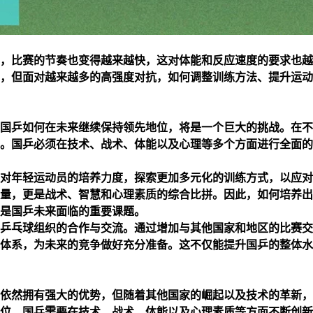
，比赛的节奏也变得越来越快，这对体能和反应速度的要求也越
，但面对越来越多的高强度对抗，如何调整训练方法、提升运动
国乒如何在未来继续保持领先地位，将是一个巨大的挑战。在不
。国乒必须在技术、战术、体能以及心理等多个方面进行全面的
对年轻运动员的培养力度，探索更加多元化的训练方式，以应对
量，更是战术、智慧和心理素质的综合比拼。因此，如何培养出
是国乒未来面临的重要课题。
乒乓球组织的合作与交流。通过增加与其他国家和地区的比赛交
体系，为未来的竞争做好充分准备。这不仅能提升国乒的整体水
依然拥有强大的优势，但随着其他国家的崛起以及技术的革新，
位，国乒需要在技术、战术、体能以及心理素质等方面不断创新