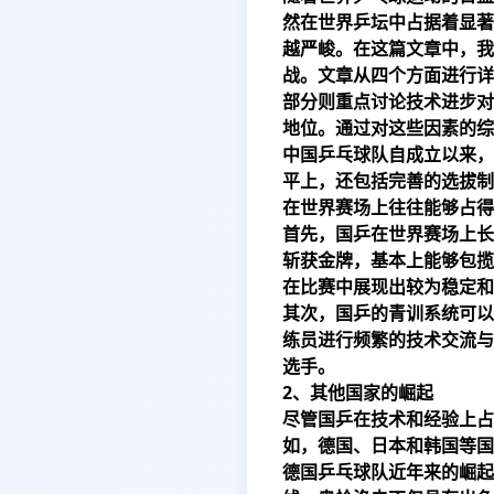
然在世界乒坛中占据着显著
越严峻。在这篇文章中，我
战。文章从四个方面进行详
部分则重点讨论技术进步对
地位。通过对这些因素的综
中国乒乓球队自成立以来，
平上，还包括完善的选拔制
在世界赛场上往往能够占得
首先，国乒在世界赛场上长
斩获金牌，基本上能够包揽
在比赛中展现出较为稳定和
其次，国乒的青训系统可以
练员进行频繁的技术交流与
选手。
2、其他国家的崛起
尽管国乒在技术和经验上占
如，德国、日本和韩国等国
德国乒乓球队近年来的崛起