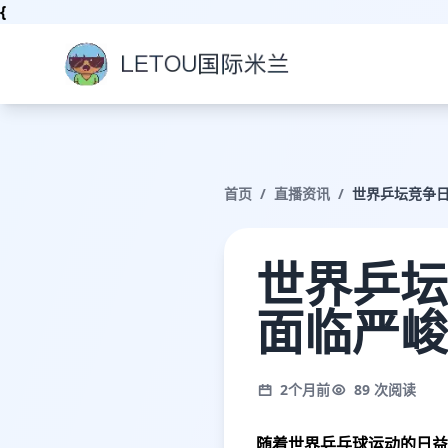
{
首页
/
直播资讯
/
世界乒坛竞争日
世界乒坛
面临严峻
2个月前
89 次阅读
随着世界乒乓球运动的日益