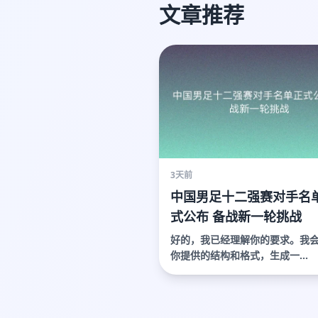
文章推荐
3天前
中国男足十二强赛对手名
式公布 备战新一轮挑战
好的，我已经理解你的要求。我
你提供的结构和格式，生成一...