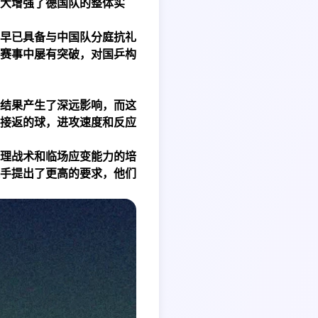
大增强了德国队的整体实
早已具备与中国队分庭抗礼
赛事中屡有突破，对国乒构
结果产生了深远影响，而这
接返的球，进攻速度和反应
理战术和临场应变能力的培
手提出了更高的要求，他们