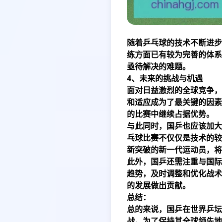
随着乒乓球的技术不断进步
练方面已有较为完善的体系
亟待解决的难题。
4、未来的挑战与机遇
面对日益激烈的全球竞争，
和适应成为了最关键的因素
的比赛中继续占据优势。
与此同时，国乒也应该加大
乓球比赛不仅仅是技术的较
新突破的新一代运动员，将
此外，国乒还需注重与国际
趋势，及时调整和优化战术
的发展做出贡献。
总结：
总的来说，国乒在世界乒坛
战。为了保持其全球领先地