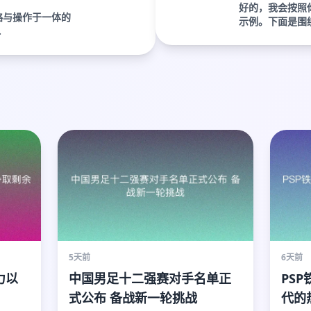
好的，我会按照
略与操作于一体的
示例。下面是围绕“
.
5天前
6天前
力以
中国男足十二强赛对手名单正
PS
式公布 备战新一轮挑战
代的