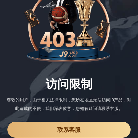
访问限制
尊敬的用户，由于相关法律限制，您所在地区无法访问J9产品，对
此造成的不便，我们深表歉意，您如有疑问请联系客服。
联系客服