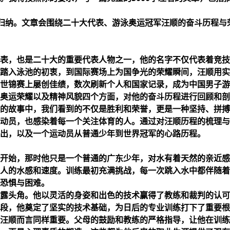
结归纳。文章会围绕二十大代表、游泳奥运冠军汪顺的奋斗历程与
表，也是二十大的重要代表人物之一，他的名字不仅代表着竞技
踏入泳池的初衷，到国际赛场上为国争光的荣耀瞬间，汪顺用实
世锦赛上屡创佳绩，数次刷新个人和国家记录，成为中国男子游
奥运荣耀以及精神风貌四个方面，对他的奋斗历程进行回顾和剖
的故事中，我们看到的不仅是胜利和荣誉，更是一种坚持、拼搏
动员，也感染着每一个关注体育的人。通过对汪顺历程的梳理与
出，以及一个运动员从普通少年到世界冠军的心路历程。
开始，那时他只是一个普通的广东少年，对水有着天然的亲近感
人的水感和速度。训练最初充满挑战，每一次跳入水中都伴随着
恐惧与困难。
露头角。他以灵活的身姿和出色的技术赢得了教练和裁判的认可
段，他奠定了坚实的技术基础，为日后的专业训练打下了重要根
汪顺而言同样重要。父母的鼓励和教练的严格指导，让他在训练