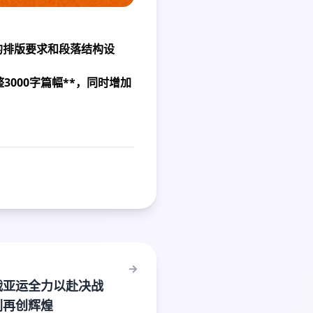
的排版要求和段落结构设
000字篇幅**，同时增加
战亚运全力以赴决战
刺再创辉煌