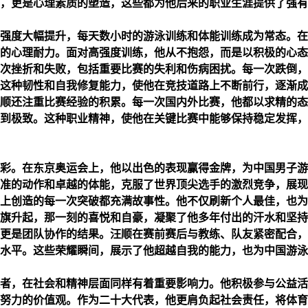
，更是心理素质的塑造，这些都为他后来的职业生涯提供了强有
强度大幅提升，每天数小时的游泳训练和体能训练成为常态。在
的心理耐力。面对高强度训练，他从不抱怨，而是以积极的心态
次挫折和失败，包括重要比赛的失利和伤病困扰。每一次跌倒，
这种韧性和自我修复能力，使他在竞技道路上不断前行，逐渐成
顺还注重比赛经验的积累。每一次国内外比赛，他都以求精的态
到极致。这种职业精神，使他在关键比赛中能够保持稳定发挥，
彩。在东京奥运会上，他以出色的表现赢得金牌，为中国男子游
准的动作和卓越的体能，克服了世界顶尖选手的激烈竞争，展现
上创造的每一次突破都充满故事性。他不仅刷新个人最佳，也为
旗升起，那一刻的喜悦和自豪，凝聚了他多年付出的汗水和坚持
更是团队协作的结果。汪顺在赛前赛后与教练、队友紧密配合，
水平。这些荣耀瞬间，展示了他超越自我的能力，也为中国游泳
者，在社会和精神层面同样有着重要影响力。他积极参与公益活
努力的价值观。作为二十大代表，他更肩负起社会责任，将体育