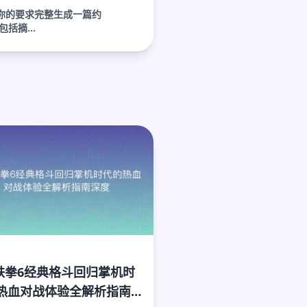
你的要求完整生成一篇约
括摘...
P铁拳6经典格斗回归掌机时
热血对战体验全解析指南