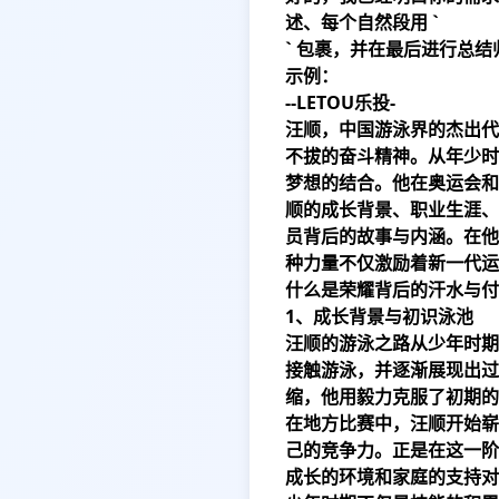
述、每个自然段用 `
` 包裹，并在最后进行总
示例：
--
LETOU乐投
-
汪顺，中国游泳界的杰出代
不拔的奋斗精神。从年少时
梦想的结合。他在奥运会和
顺的成长背景、职业生涯、
员背后的故事与内涵。在他
种力量不仅激励着新一代运
什么是荣耀背后的汗水与付
1、成长背景与初识泳池
汪顺的游泳之路从少年时期
接触游泳，并逐渐展现出过
缩，他用毅力克服了初期的
在地方比赛中，汪顺开始崭
己的竞争力。正是在这一阶
成长的环境和家庭的支持对